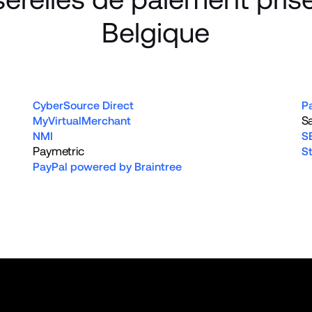
Belgique
CyberSource Direct
P
S
MyVirtualMerchant
NMI
S
Paymetric
St
PayPal powered by Braintree