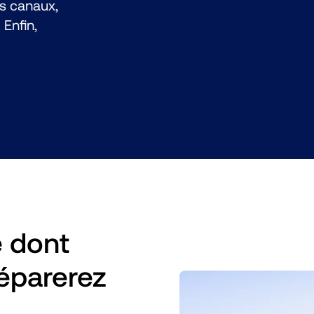
s canaux, 
Enfin, 
 dont 
éparerez 