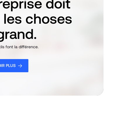
reprise doit 
r les choses 
grand.
ls font la différence.
IR PLUS