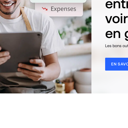
ent
voi
en 
Les bons outi
EN SAVO