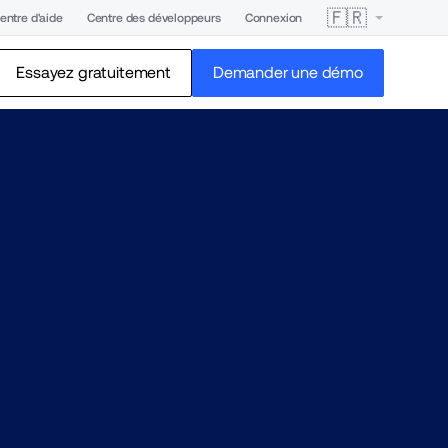
🇫🇷
entre d'aide
Centre des développeurs
Connexion
Essayez gratuitement
Demander une démo