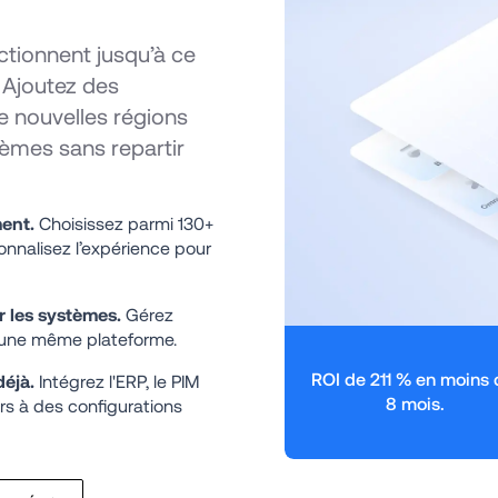
tionnent jusqu’à ce 
 Ajoutez des 
 nouvelles régions 
mes sans repartir 
ent. 
Choisissez parmi 130+ 
nnalisez l’expérience pour 
 les systèmes.
 Gérez 
r une même plateforme.
ROI de 211 % en moins 
éjà. 
Intégrez l'ERP, le PIM 
8 mois.
rs à des configurations 