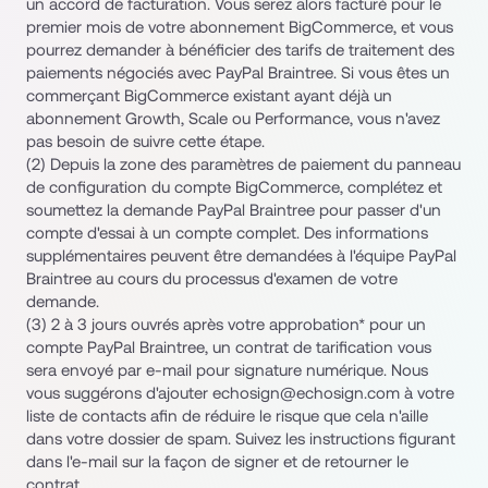
un accord de facturation. Vous serez alors facturé pour le 
premier mois de votre abonnement BigCommerce, et vous 
pourrez demander à bénéficier des tarifs de traitement des 
paiements négociés avec PayPal Braintree. Si vous êtes un 
commerçant BigCommerce existant ayant déjà un 
abonnement Growth, Scale ou Performance, vous n'avez 
pas besoin de suivre cette étape.
(2) Depuis la zone des paramètres de paiement du panneau 
de configuration du compte BigCommerce, complétez et 
soumettez la demande PayPal Braintree pour passer d'un 
compte d'essai à un compte complet. Des informations 
supplémentaires peuvent être demandées à l'équipe PayPal 
Braintree au cours du processus d'examen de votre 
demande.
(3) 2 à 3 jours ouvrés après votre approbation* pour un 
compte PayPal Braintree, un contrat de tarification vous 
sera envoyé par e-mail pour signature numérique. Nous 
vous suggérons d'ajouter echosign@echosign.com à votre 
liste de contacts afin de réduire le risque que cela n'aille 
dans votre dossier de spam. Suivez les instructions figurant 
dans l'e-mail sur la façon de signer et de retourner le 
contrat.