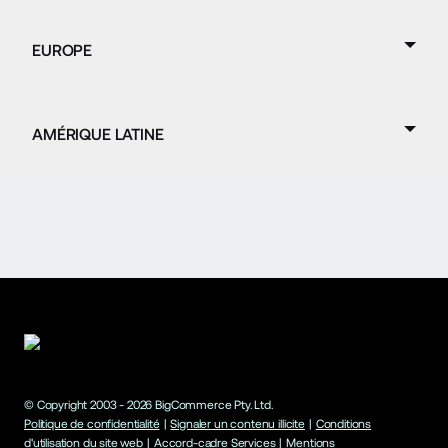
EUROPE
AMÉRIQUE LATINE
© Copyright 2003 -
2026
BigCommerce Pty. Ltd.
Politique de confidentialité
|
Signaler un contenu illicite
|
Conditions
d'utilisation du site web
|
Accord-cadre Services
|
Mentions