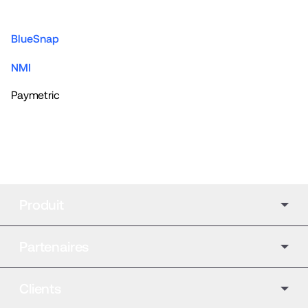
BlueSnap
NMI
Paymetric
Produit
Partenaires
Clients