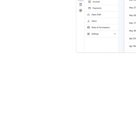
 des clients, vous 
édition B2B regroupe 
endroit pour saisir 
 L' ÉDITION B2B ?
cilement les 
Prenez des 
ues complexes. 
commandes en ligne 
plus rapidement.
catalogues volumineux 
des milliers de produits, de 
Choisissez parmi plus de 100 th
et de variantes afin de 
optimisés pour le B2B et des ag
es configurations de produits 
spécialisées pour lancer votre si