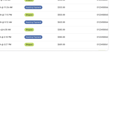
Intégrez les solutions les plus 
performantes.
Bénéficiez d'intégrations prêtes à l'emploi 
avec les principaux ERP, CRM, PIM et 
èmes 
autres, ou connectez des systèmes 
ences 
personnalisés grâce à notre architecture 
te web 