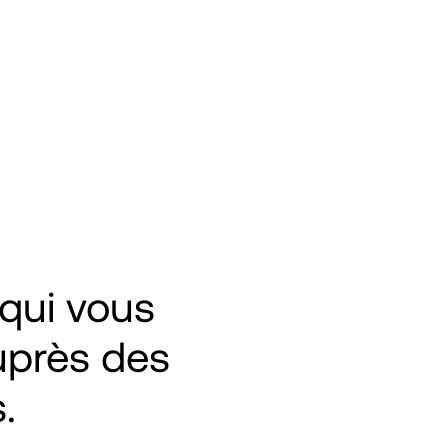
axée sur les API.
voir un 
t. 
qui vous 
près des 
.