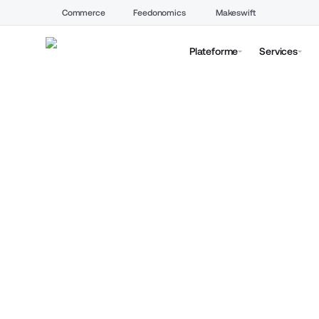
Commerce
Feedonomics
Makeswift
Plateforme
Services
Ne manquez ja
une vente.
Tous les outils B2B re
dans un seul tableau 