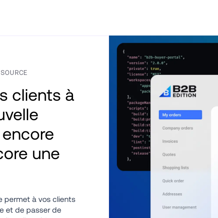
 SOURCE
 clients à 
velle 
encore 
core une 
 permet à vos clients 
e et de passer de 