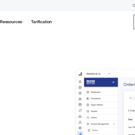
C
Ressources
Tarification
mais 
groupés 
de bord.