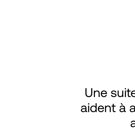
client.
complexes.
Une suit
aident à 