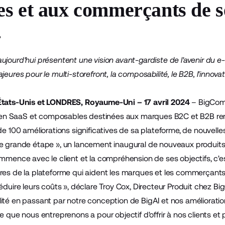
s et aux commerçants de se
.
ujourd'hui présentent une vision avant-gardiste de l'avenir d
jeures pour le multi-storefront, la composabilité, le B2B, l'innov
États-Unis et LONDRES, Royaume-Uni – 17 avril 2024
– BigComm
 SaaS et composables destinées aux marques B2C et B2B ren
de 100 améliorations significatives de sa plateforme, de nouvelle
e grande étape », un lancement inaugural de nouveaux produits
ommence avec le client et la compréhension de ses objectifs, c'
res de la plateforme qui aident les marques et les commerçants à 
éduire leurs coûts », déclare Troy Cox, Directeur Produit chez B
ité en passant par notre conception de BigAI et nos améliorati
e que nous entreprenons a pour objectif d'offrir à nos clients et p