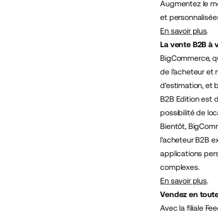
Augmentez le mo
et personnalisées
En savoir plus
.
La vente B2B à 
BigCommerce, qui
de l'acheteur et
d'estimation, et 
B2B Edition est d
possibilité de lo
Bientôt, BigComm
l'acheteur B2B ex
applications pers
complexes.
En savoir plus
.
Vendez en toute 
Avec la filiale F