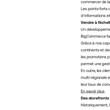
commercer de la 
Les points forts
d'informations et
Vendre à l'échel
Un développement
BigCommerce faci
Grâce à nos capa
continents et des
les promotions p
permet une gesti
En outre, les cl
multi-régionale 
leur taux de conv
En savoir plus
.
Des storefronts
Historiquement, 