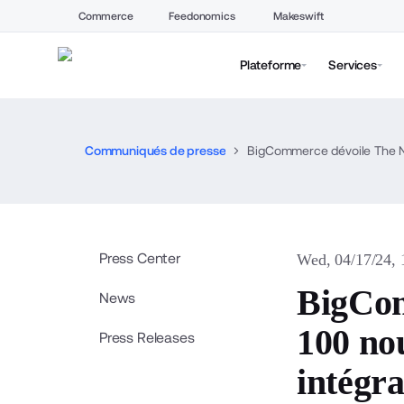
Commerce
Feedonomics
Makeswift
Plateforme
Services
Communiqués de presse
Press Center
Wed, 04/17/24,
BigCom
News
100 nou
Press Releases
intégr