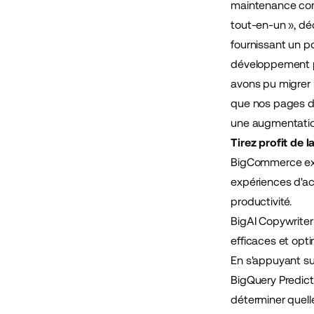
maintenance cont
tout-en-un », dé
fournissant un p
développement po
avons pu migrer 
que nos pages de
une augmentation
Tirez profit de 
BigCommerce expl
expériences d'ach
productivité.
BigAI Copywriter 
efficaces et optim
En s'appuyant s
BigQuery Predict
déterminer quelle