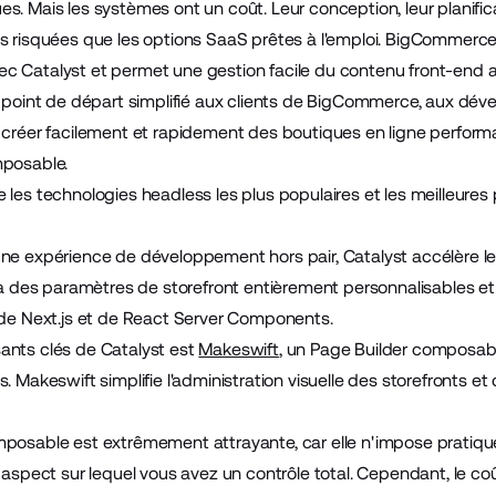
. Mais les systèmes ont un coût. Leur conception, leur planifica
s risquées que les options SaaS prêtes à l'emploi. BigCommerce f
c Catalyst et permet une gestion facile du contenu front-end 
n point de départ simplifié aux clients de BigCommerce, aux 
 créer facilement et rapidement des boutiques en ligne performa
mposable.
 les technologies headless les plus populaires et les meilleures
une expérience de développement hors pair, Catalyst accélère
 à des paramètres de storefront entièrement personnalisables et 
 de Next.js et de React Server Components.
ants clés de Catalyst est
Makeswift
, un Page Builder composabl
. Makeswift simplifie l'administration visuelle des storefronts 
posable est extrêmement attrayante, car elle n'impose pratiqu
 aspect sur lequel vous avez un contrôle total. Cependant, le coû