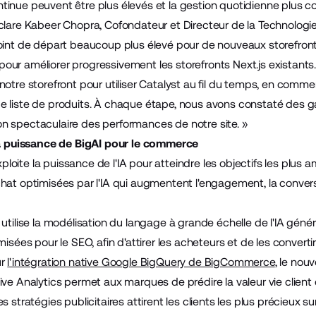
inue peuvent être plus élevés et la gestion quotidienne plus c
clare Kabeer Chopra, Cofondateur et Directeur de la Technologi
oint de départ beaucoup plus élevé pour de nouveaux storefron
ur améliorer progressivement les storefronts Next.js existants. S
notre storefront pour utiliser Catalyst au fil du temps, en comme
 liste de produits. À chaque étape, nous avons constaté des ga
 spectaculaire des performances de notre site. »
la puissance de BigAI pour le commerce
oite la puissance de l'IA pour atteindre les objectifs les plus 
at optimisées par l'IA qui augmentent l'engagement, la conversion
utilise la modélisation du langage à grande échelle de l'IA géné
isées pour le SEO, afin d'attirer les acheteurs et de les convertir 
ur
l'intégration native Google BigQuery de BigCommerce
, le nou
ive Analytics permet aux marques de prédire la valeur vie clien
s stratégies publicitaires attirent les clients les plus précieux su