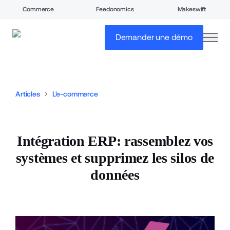
Commerce
Feedonomics
Makeswift
open
Demander une démo
Articles
L'e-commerce
Intégration ERP: rassemblez vos
systèmes et supprimez les silos de
données