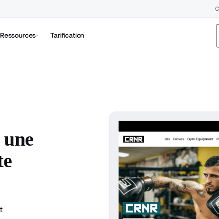
C
Ressources
Tarification
 une
te
t