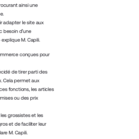
rocurant ainsi une
e.
r adapter le site aux
c besoin d’une
explique M. Capili.
gCommerce conçues pour
cidé de tirer parti des
x
. Cela permet aux
es fonctions, les articles
emises ou des prix
les grossistes et les
s et de faciliter leur
re M. Capili.