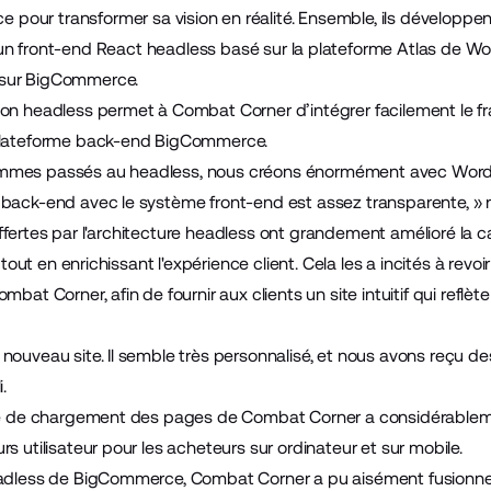
ce
pour transformer sa vision en réalité. Ensemble, ils développe
un front-end
React
headless basé sur
la plateforme Atlas de W
 sur BigCommerce.
tion headless permet à Combat Corner d’intégrer facilement le
 plateforme back-end BigCommerce.
ommes passés au headless, nous créons énormément avec Wor
 back-end avec le système front-end est assez transparente, » r
té offertes par l'architecture headless ont grandement amélioré la 
, tout en enrichissant l'expérience client. Cela les a incités à revo
mbat Corner, afin de fournir aux clients un site intuitif qui reflèt
nouveau site. Il semble très personnalisé, et nous avons reçu des 
.
sse de chargement des pages de Combat Corner a considérablem
s utilisateur pour les acheteurs sur ordinateur et sur mobile.
headless de BigCommerce, Combat Corner a pu aisément fusionne