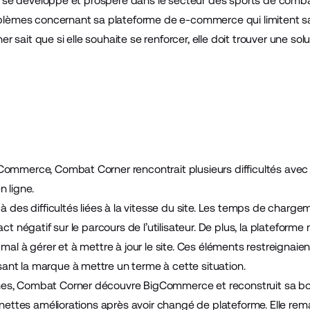
ise se développe et prospère dans le secteur des sports de comba
roblèmes concernant sa plateforme de e-commerce qui limitent s
 sait que si elle souhaite se renforcer, elle doit trouver une s
Commerce, Combat Corner rencontrait plusieurs difficultés avec 
n ligne.
 à des difficultés liées à la vitesse du site. Les temps de charg
ct négatif sur le parcours de l’utilisateur. De plus, la plateforme n
mal à gérer et à mettre à jour le site. Ces éléments restreignaien
nt la marque à mettre un terme à cette situation.
es, Combat Corner découvre BigCommerce et reconstruit sa bou
es nettes améliorations après avoir changé de plateforme. Elle r