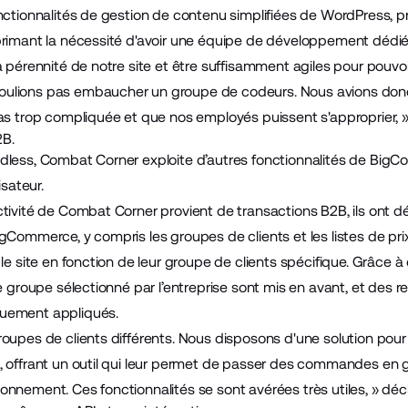
nctionnalités de gestion de contenu simplifiées de WordPress, p
primant la nécessité d'avoir une équipe de développement dédié
a pérennité de notre site et être suffisamment agiles pour pouvoi
ulions pas embaucher un groupe de codeurs. Nous avions don
as trop compliquée et que nos employés puissent s'approprier, » 
2B.
adless, Combat Corner exploite d’autres fonctionnalités de Bi
isateur.
tivité de Combat Corner provient de transactions B2B, ils ont dé
BigCommerce, y compris les
groupes de clients
et
les listes de pri
le site en fonction de leur groupe de clients spécifique. Grâce à c
le groupe sélectionné par l’entreprise sont mis en avant, et des r
uement appliqués.
oupes de clients différents. Nous disposons d'une solution pour 
 offrant un outil qui leur permet de passer des commandes en gro
nnement. Ces fonctionnalités se sont avérées très utiles, » décla