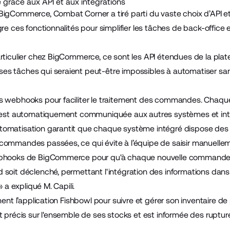
é grâce aux API et aux intégrations
BigCommerce, Combat Corner a tiré parti du vaste choix d’API et 
re ces fonctionnalités pour simplifier les tâches de back-office 
articulier chez BigCommerce, ce sont les API étendues de la pla
s tâches qui seraient peut-être impossibles à automatiser sans
es webhooks pour faciliter le traitement des commandes. Chaq
n est automatiquement communiquée aux autres systèmes et intég
omatisation garantit que chaque système intégré dispose des i
commandes passées, ce qui évite à l’équipe de saisir manuelle
ebhooks de BigCommerce pour qu'à chaque nouvelle commande,
 soit déclenché, permettant l'intégration des informations dans
» a expliqué M. Capili.
ment l’application
Fishbowl
pour suivre et gérer son inventaire de 
t précis sur l'ensemble de ses stocks et est informée des ruptur